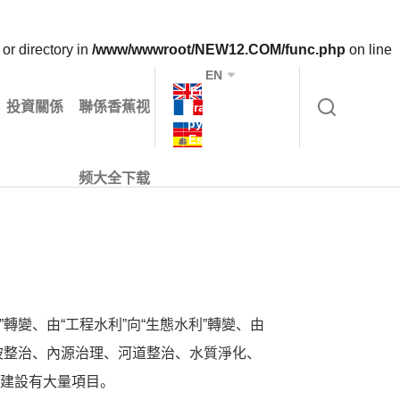
or directory in
/www/wwwroot/NEW12.COM/func.php
on line
EN
English
投資關係
聯係香蕉视
français
русский
Español
频大全下载
變、由“工程水利”向“生態水利”轉變、由
坡整治、內源治理、河道整治、水質淨化、
建設有大量項目。