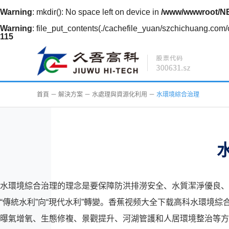
Warning
: mkdir(): No space left on device in
/www/wwwroot/N
Warning
: file_put_contents(./cachefile_yuan/szchichuang.com/c
115
首頁
－
解決方案
－
水處理與資源化利用
－
水環境綜合治理
水環境綜合治理的理念是要保障防洪排澇安全、水質潔淨優良、生態
“傳統水利”向“現代水利”轉變。香蕉视频大全下载高科水環境
曝氣增氧、生態修複、景觀提升、河湖管護和人居環境整治等方