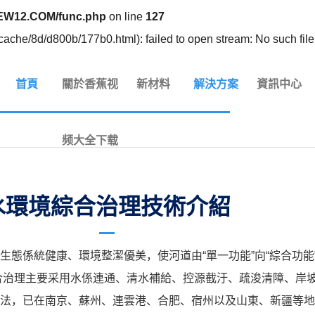
EW12.COM/func.php
on line
127
ache/8d/d800b/177b0.html): failed to open stream: No such file 
首頁
關於香蕉视
新材料
解決方案
資訊中心
频大全下载
水環境綜合治理技術介紹
係統健康、環境整潔優美，使河道由“單一功能”向“綜合功能”轉
綜合治理主要采用水係連通、清水補給、控源截汙、疏浚清障、岸
法，已在南京、蘇州、連雲港、合肥、宿州以及山東、新疆等地